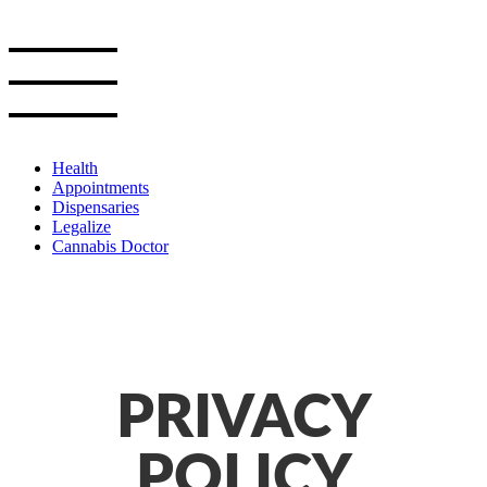
Skip
to
the
content
Health
Appointments
Dispensaries
Legalize
Cannabis Doctor
PRIVACY
POLICY