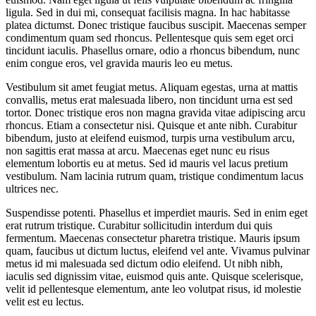
ligula. Sed in dui mi, consequat facilisis magna. In hac habitasse
platea dictumst. Donec tristique faucibus suscipit. Maecenas semper
condimentum quam sed rhoncus. Pellentesque quis sem eget orci
tincidunt iaculis. Phasellus ornare, odio a rhoncus bibendum, nunc
enim congue eros, vel gravida mauris leo eu metus.
Vestibulum sit amet feugiat metus. Aliquam egestas, urna at mattis
convallis, metus erat malesuada libero, non tincidunt urna est sed
tortor. Donec tristique eros non magna gravida vitae adipiscing arcu
rhoncus. Etiam a consectetur nisi. Quisque et ante nibh. Curabitur
bibendum, justo at eleifend euismod, turpis urna vestibulum arcu,
non sagittis erat massa at arcu. Maecenas eget nunc eu risus
elementum lobortis eu at metus. Sed id mauris vel lacus pretium
vestibulum. Nam lacinia rutrum quam, tristique condimentum lacus
ultrices nec.
Suspendisse potenti. Phasellus et imperdiet mauris. Sed in enim eget
erat rutrum tristique. Curabitur sollicitudin interdum dui quis
fermentum. Maecenas consectetur pharetra tristique. Mauris ipsum
quam, faucibus ut dictum luctus, eleifend vel ante. Vivamus pulvinar
metus id mi malesuada sed dictum odio eleifend. Ut nibh nibh,
iaculis sed dignissim vitae, euismod quis ante. Quisque scelerisque,
velit id pellentesque elementum, ante leo volutpat risus, id molestie
velit est eu lectus.