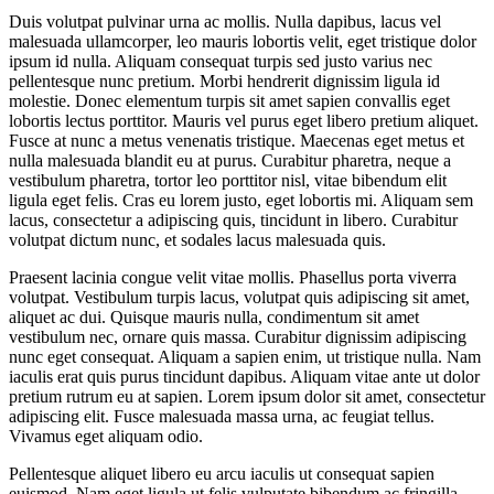
Duis volutpat pulvinar urna ac mollis. Nulla dapibus, lacus vel
malesuada ullamcorper, leo mauris lobortis velit, eget tristique dolor
ipsum id nulla. Aliquam consequat turpis sed justo varius nec
pellentesque nunc pretium. Morbi hendrerit dignissim ligula id
molestie. Donec elementum turpis sit amet sapien convallis eget
lobortis lectus porttitor. Mauris vel purus eget libero pretium aliquet.
Fusce at nunc a metus venenatis tristique. Maecenas eget metus et
nulla malesuada blandit eu at purus. Curabitur pharetra, neque a
vestibulum pharetra, tortor leo porttitor nisl, vitae bibendum elit
ligula eget felis. Cras eu lorem justo, eget lobortis mi. Aliquam sem
lacus, consectetur a adipiscing quis, tincidunt in libero. Curabitur
volutpat dictum nunc, et sodales lacus malesuada quis.
Praesent lacinia congue velit vitae mollis. Phasellus porta viverra
volutpat. Vestibulum turpis lacus, volutpat quis adipiscing sit amet,
aliquet ac dui. Quisque mauris nulla, condimentum sit amet
vestibulum nec, ornare quis massa. Curabitur dignissim adipiscing
nunc eget consequat. Aliquam a sapien enim, ut tristique nulla. Nam
iaculis erat quis purus tincidunt dapibus. Aliquam vitae ante ut dolor
pretium rutrum eu at sapien. Lorem ipsum dolor sit amet, consectetur
adipiscing elit. Fusce malesuada massa urna, ac feugiat tellus.
Vivamus eget aliquam odio.
Pellentesque aliquet libero eu arcu iaculis ut consequat sapien
euismod. Nam eget ligula ut felis vulputate bibendum ac fringilla