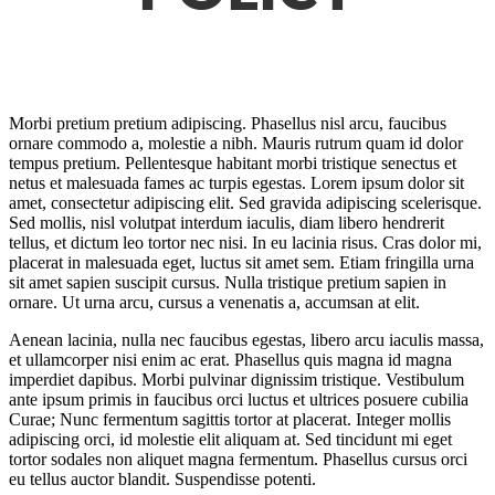
Morbi pretium pretium adipiscing. Phasellus nisl arcu, faucibus
ornare commodo a, molestie a nibh. Mauris rutrum quam id dolor
tempus pretium. Pellentesque habitant morbi tristique senectus et
netus et malesuada fames ac turpis egestas. Lorem ipsum dolor sit
amet, consectetur adipiscing elit. Sed gravida adipiscing scelerisque.
Sed mollis, nisl volutpat interdum iaculis, diam libero hendrerit
tellus, et dictum leo tortor nec nisi. In eu lacinia risus. Cras dolor mi,
placerat in malesuada eget, luctus sit amet sem. Etiam fringilla urna
sit amet sapien suscipit cursus. Nulla tristique pretium sapien in
ornare. Ut urna arcu, cursus a venenatis a, accumsan at elit.
Aenean lacinia, nulla nec faucibus egestas, libero arcu iaculis massa,
et ullamcorper nisi enim ac erat. Phasellus quis magna id magna
imperdiet dapibus. Morbi pulvinar dignissim tristique. Vestibulum
ante ipsum primis in faucibus orci luctus et ultrices posuere cubilia
Curae; Nunc fermentum sagittis tortor at placerat. Integer mollis
adipiscing orci, id molestie elit aliquam at. Sed tincidunt mi eget
tortor sodales non aliquet magna fermentum. Phasellus cursus orci
eu tellus auctor blandit. Suspendisse potenti.